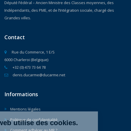
Député Fédéral – Ancien Ministre des Classes moyennes, des
Indépendants, des PME, et de l’Intégration sociale, chargé des
Grandes villes.
Contact
Rue du Commerce, 1 E/S
6000 Charleroi (Belgique)
+32 (0) 473 73 64 78
denis.ducarme@ducarme.net
Informations
Mentions légales
Politique de confidentialité
Ce site web utilise des cookies.
Comment adhérer au MR ?