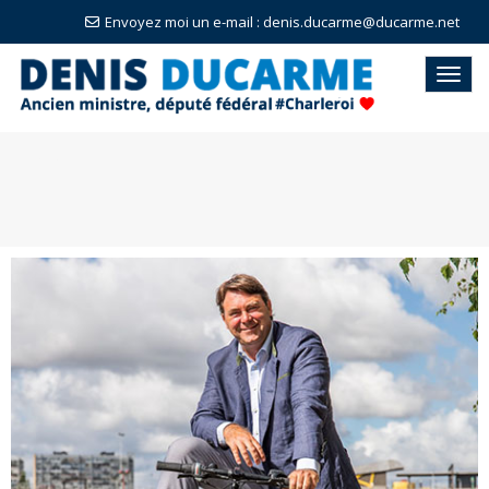
Envoyez moi un e-mail : denis.ducarme@ducarme.net